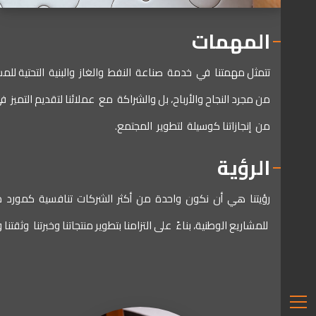
المهمات
تتمثل
مهمتنا
في
خدمة
صناعة
النفط
والغاز
والبنية
التحتية
للمش
من
مجرد
النجاح
والأرباح،
بل
والشراكة
مع
عملائنا
لتقديم
التميز
ف
من
إنجازاتنا
كوسيلة
لتطوير
المجتمع
.
الرؤية
رؤيتنا
هي
أن
نكون
واحدة
من
أكثر
الشركات
تنافسية
كمورد
م
للمشاريع
الوطنية،
بناءً
على
التزامنا
بتطوير
منتجاتنا
وخبرتنا
وثقتنا
و