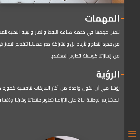
المهمات
تتمثل
مهمتنا
في
خدمة
صناعة
النفط
والغاز
والبنية
التحتية
للمش
من
مجرد
النجاح
والأرباح،
بل
والشراكة
مع
عملائنا
لتقديم
التميز
ف
من
إنجازاتنا
كوسيلة
لتطوير
المجتمع
.
الرؤية
رؤيتنا
هي
أن
نكون
واحدة
من
أكثر
الشركات
تنافسية
كمورد
م
للمشاريع
الوطنية،
بناءً
على
التزامنا
بتطوير
منتجاتنا
وخبرتنا
وثقتنا
و